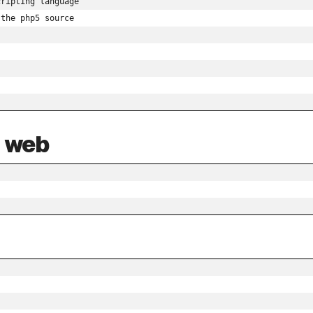
ripting language

the php5 source

r web