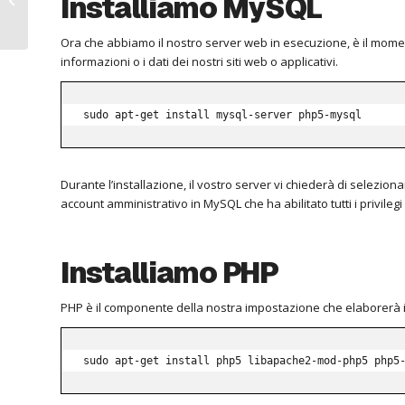
Installiamo MySQL
Ora che abbiamo il nostro server web in esecuzione, è il momen
informazioni o i dati dei nostri siti web o applicativi.
sudo apt-get install mysql-server php5-mysql
Durante l’installazione, il vostro server vi chiederà di selezio
account amministrativo in MySQL che ha abilitato tutti i privilegi
Installiamo PHP
PHP è il componente della nostra impostazione che elaborerà il
sudo apt-get install php5 libapache2-mod-php5 php5