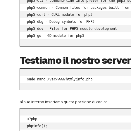
php5-cli - command-line interpreter for the php5 sc
php5-common - Common files for packages built from 
php5-curl - CURL module for php5

php5-dbg - Debug symbols for PHP5

php5-dev - Files for PHP5 module development

php5-gd - GD module for php5
Testiamo il nostro serve
sudo nano /var/www/html/info.php
al suo interno inseriamo queta porzione di codice
<?php

phpinfo();
