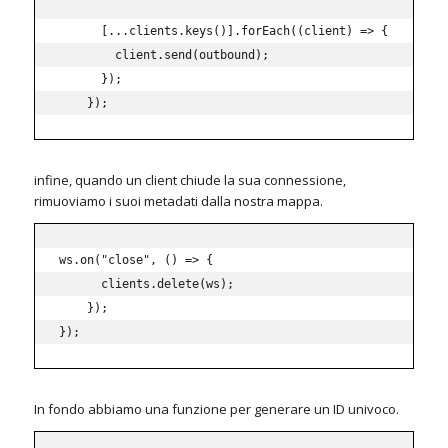
[
...
clients
.
keys
(
)
]
.
forEach
(
(
client
)
=>
{
        client
.
send
(
outbound
)
;
}
)
;
}
)
;
infine, quando un client chiude la sua connessione,
rimuoviamo i suoi metadati dalla nostra mappa.
ws
.
on
(
"close"
,
(
)
=>
{
      clients
.
delete
(
ws
)
;
}
)
;
}
)
;
In fondo abbiamo una funzione per generare un ID univoco.