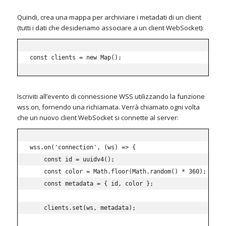
Quindi, crea una mappa per archiviare i metadati di un client
(tutti i dati che desideriamo associare a un client WebSocket):
const clients = new Map();
Iscriviti all’evento di connessione WSS utilizzando la funzione
wss.on, fornendo una richiamata.
Verrà chiamato ogni volta
che un nuovo client WebSocket si connette al server:
wss
.
on
(
'connection'
,
(
ws
)
=>
{
const
 id 
=
uuidv4
(
)
;
const
 color 
=
 Math
.
floor
(
Math
.
random
(
)
*
360
)
;
const
 metadata 
=
{
 id
,
 color 
}
;
    clients
.
set
(
ws
,
 metadata
)
;