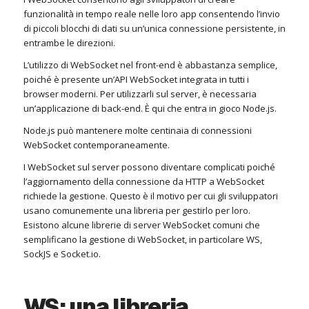
funzionalità in tempo reale nelle loro app consentendo l’invio
di piccoli blocchi di dati su un’unica connessione persistente, in
entrambe le direzioni.
L’utilizzo di WebSocket nel front-end è abbastanza semplice,
poiché è presente un’API WebSocket integrata in tutti i
browser moderni.
Per utilizzarli sul server, è necessaria
un’applicazione di back-end.
È qui che entra in gioco Node.js.
Node.js può mantenere molte centinaia di connessioni
WebSocket contemporaneamente.
I WebSocket sul server possono diventare complicati poiché
l’aggiornamento della connessione da HTTP a WebSocket
richiede la gestione.
Questo è il motivo per cui gli sviluppatori
usano comunemente una libreria per gestirlo per loro.
Esistono alcune librerie di server WebSocket comuni che
semplificano la gestione di WebSocket, in particolare WS,
SockJS e Socket.io.
WS: una libreria