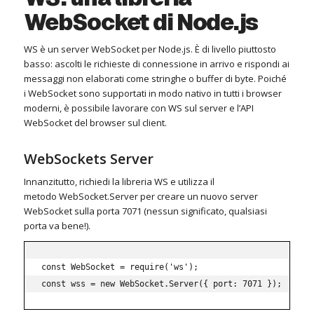
WebSocket di Node.js
WS è un server WebSocket per Node.js.
È di livello piuttosto
basso: ascolti le richieste di connessione in arrivo e rispondi ai
messaggi non elaborati come stringhe o buffer di byte.
Poiché
i WebSocket sono supportati in modo nativo in tutti i browser
moderni, è possibile lavorare con WS sul server e l’API
WebSocket del browser sul client.
WebSockets Server
Innanzitutto, richiedi la libreria WS e utilizza il
metodo WebSocket.Server per creare un nuovo server
WebSocket sulla porta 7071 (nessun significato, qualsiasi
porta va bene!).
const WebSocket = require('ws'); 

const wss = new WebSocket.Server({ port: 7071 });