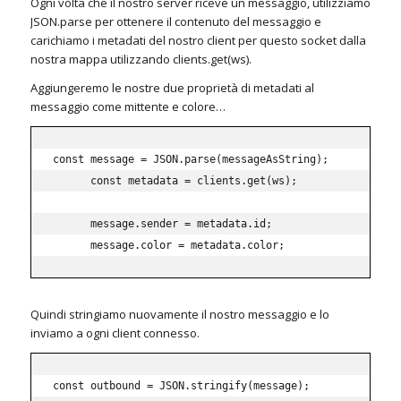
Ogni volta che il nostro server riceve un messaggio, utilizziamo
JSON.parse per ottenere il contenuto del messaggio e
carichiamo i metadati del nostro client per questo socket dalla
nostra mappa utilizzando clients.get(ws).
Aggiungeremo le nostre due proprietà di metadati al
messaggio come mittente e colore…
const
 message 
=
JSON
.
parse
(
messageAsString
)
;
const
 metadata 
=
 clients
.
get
(
ws
)
;
      message
.
sender 
=
 metadata
.
id
;
      message
.
color 
=
 metadata
.
color
;
Quindi stringiamo nuovamente il nostro messaggio e lo
inviamo a ogni client connesso.
const
 outbound 
=
JSON
.
stringify
(
message
)
;