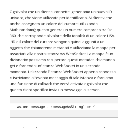
Ogni volta che un client si connette, generiamo un nuovo ID
univoco, che viene utilizzato per identificarlo.
Ai client viene
anche assegnato un colore del cursore utilizzando
Math.random();
questo genera un numero compreso tra 0 e
360, che corrisponde al valore della tonalità di un colore HSV.
L’ID e il colore del cursore vengono quindi aggiunti a un
oggetto che chiameremo metadati e utilizziamo la mappa per
associarli alla nostra istanza ws WebSocket.
La mappa è un
dizionario: possiamo recuperare questi metadati chiamando
get e fornendo un’istanza WebSocket in un secondo
momento.
Utilizzando l’istanza WebSocket appena connessa,
ci iscriviamo all’evento messaggio di tale istanza e forniamo
una funzione di callback che verrà attivata ogni volta che
questo client specifico invia un messaggio al server.
ws
.
on
(
'message'
,
(
messageAsString
)
=>
{