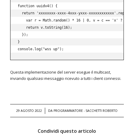
function
uuidv4
(
)
{
return
'xxxxxxxx-xxxx-4xxx-yxxx-xxxxxxxxxxxx'
.
replace
var
 r 
=
 Math
.
random
(
)
*
16
|
0
,
 v 
=
 c 
==
'x'
?
 r 
:
return
 v
.
toString
(
16
)
;
}
)
;
}
console
.
log
(
"wss up"
)
;
Questa implementazione del server esegue il multicast,
inviando qualsiasi messaggio ricevuto a tutti i client connessi.
/
29 AGOSTO 2022
DA
PROGRAMMATORE - SACCHETTI ROBERTO
Condividi questo articolo