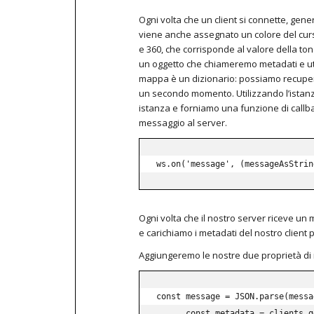
Ogni volta che un client si connette, gene
viene anche assegnato un colore del cur
e 360, che corrisponde al valore della ton
un oggetto che chiameremo metadati e uti
mappa è un dizionario: possiamo recupe
un secondo momento.
Utilizzando l’ista
istanza e forniamo una funzione di callbac
messaggio al server.
ws
.
on
(
'message'
,
(
messageAsStrin
Ogni volta che il nostro server riceve un
e carichiamo i metadati del nostro client 
Aggiungeremo le nostre due proprietà di
const
 message 
=
JSON
.
parse
(
messa
const
 metadata 
=
 clients
.
g