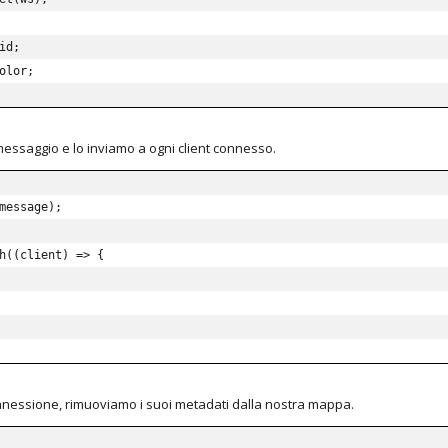
id
;
olor
;
essaggio e lo inviamo a ogni client connesso.
message
)
;
h
(
(
client
)
=>
{
onnessione, rimuoviamo i suoi metadati dalla nostra mappa.