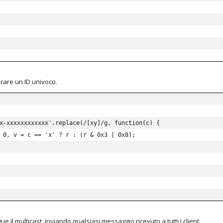
are un ID univoco.
x-xxxxxxxxxxxx'
.
replace
(
/
[xy]
/
g
,
function
(
c
)
{
0
,
 v 
=
 c 
==
'x'
?
 r 
:
(
r 
&
0x3
|
0x8
)
;
il multicast, inviando qualsiasi messaggio ricevuto a tutti i client