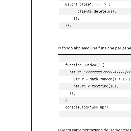
ws
.
on
(
"close"
,
(
)
=>
{
      clients
.
delete
(
ws
)
;
}
)
;
}
)
;
In fondo abbiamo una funzione per gener
function
uuidv4
(
)
{
return
'xxxxxxxx-xxxx-4xxx-yxx
var
 r 
=
 Math
.
random
(
)
*
16
|
return
 v
.
toString
(
16
)
;
}
)
;
}
console
.
log
(
"wss up"
)
;
Questa implementazione del server esegue 