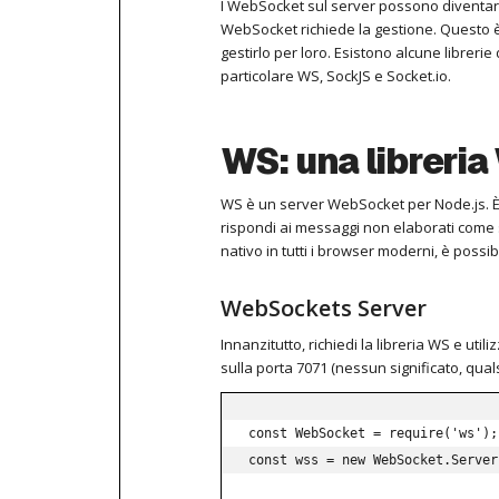
I WebSocket sul server possono diventar
WebSocket richiede la gestione.
Questo è
gestirlo per loro.
Esistono alcune librerie
particolare WS, SockJS e Socket.io.
WS: una libreri
WS è un server WebSocket per Node.js.
È
rispondi ai messaggi non elaborati come s
nativo in tutti i browser moderni, è possi
WebSockets Server
Innanzitutto, richiedi la libreria WS e u
sulla porta 7071 (nessun significato, qual
const WebSocket = require('ws'); 
const wss = new WebSocket.Server