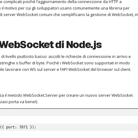
e complicati poiché l’aggiornamento della connessione da HTTP a
 il motivo per cui gli sviluppatori usano comunemente una libreria per
 di server WebSocket comuni che semplificano la gestione di WebSocket, i
a WebSocket di Node.js
 di livello piuttosto basso: ascolti le richieste di connessione in arrivo e
tringhe o buffer di byte.
Poiché i WebSocket sono supportati in modo
bile lavorare con WS sul server e l’API WebSocket del browser sul client.
tilizza il metodo WebSocket.Server per creare un nuovo server WebSocket
siasi porta va bene!).


({ port: 7071 });