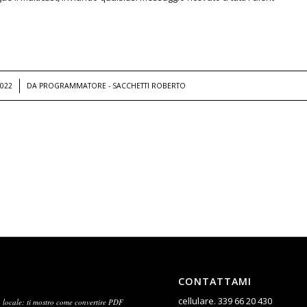
022
DA
PROGRAMMATORE - SACCHETTI ROBERTO
CONTATTAMI
cellulare.
339 66 20 430
ocale: ti mostro come convertire PDF