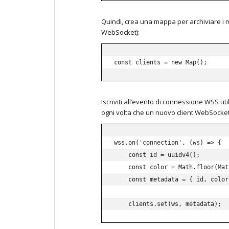
Quindi, crea una mappa per archiviare i me
WebSocket):
const clients = new Map();
Iscriviti all’evento di connessione WSS u
ogni volta che un nuovo client WebSocket 
wss
.
on
(
'connection'
,
(
ws
)
=>
{
const
 id 
=
uuidv4
(
)
;
const
 color 
=
 Math
.
floor
(
Mat
const
 metadata 
=
{
 id
,
 color
    clients
.
set
(
ws
,
 metadata
)
;