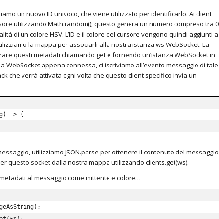
riamo un nuovo ID univoco, che viene utilizzato per identificarlo.
Ai client
sore utilizzando Math.random();
questo genera un numero compreso tra 0
alità di un colore HSV.
L’ID e il colore del cursore vengono quindi aggiunti a
lizziamo la mappa per associarli alla nostra istanza ws WebSocket.
La
rare questi metadati chiamando get e fornendo un’istanza WebSocket in
nza WebSocket appena connessa, ci iscriviamo all’evento messaggio di tale
k che verrà attivata ogni volta che questo client specifico invia un
g
)
=>
{
 messaggio, utilizziamo JSON.parse per ottenere il contenuto del messaggio
per questo socket dalla nostra mappa utilizzando clients.get(ws).
 metadati al messaggio come mittente e colore…
geAsString
)
;
et
(
ws
)
;