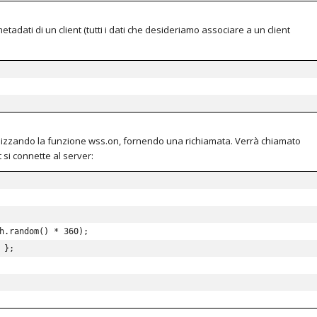
tadati di un client (tutti i dati che desideriamo associare a un client
tilizzando la funzione wss.on, fornendo una richiamata.
Verrà chiamato
si connette al server:
h
.
random
(
)
*
360
)
;
 
}
;