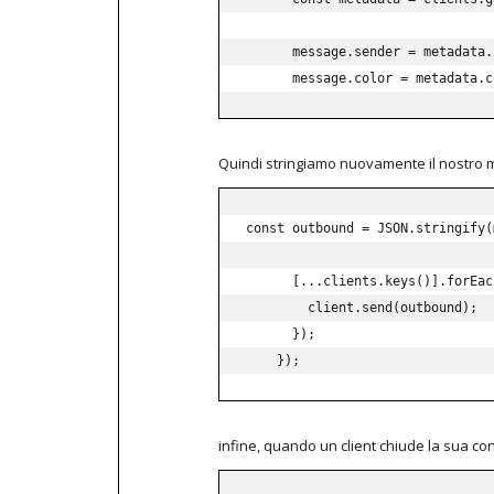
      message
.
sender 
=
 metadata
.
      message
.
color 
=
 metadata
.
c
Quindi stringiamo nuovamente il nostro m
const
 outbound 
=
JSON
.
stringify
(
[
...
clients
.
keys
(
)
]
.
forEac
        client
.
send
(
outbound
)
;
}
)
;
}
)
;
infine, quando un client chiude la sua c