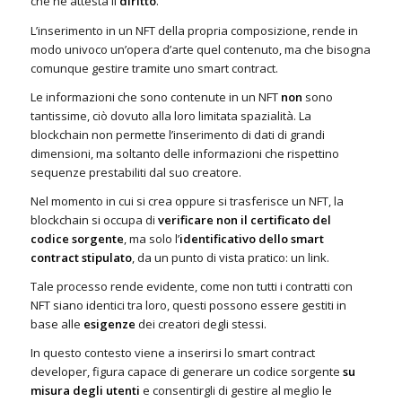
che ne attesta il
diritto
.
L’inserimento in un NFT della propria composizione, rende in
modo univoco un’opera d’arte quel contenuto, ma che bisogna
comunque gestire tramite uno smart contract.
Le informazioni che sono contenute in un NFT
non
sono
tantissime, ciò dovuto alla loro limitata spazialità. La
blockchain non permette l’inserimento di dati di grandi
dimensioni, ma soltanto delle informazioni che rispettino
sequenze prestabiliti dal suo creatore.
Nel momento in cui si crea oppure si trasferisce un NFT, la
blockchain si occupa di
verificare non il certificato del
codice sorgente
, ma solo l’
identificativo dello smart
contract stipulato
, da un punto di vista pratico: un link.
Tale processo rende evidente, come non tutti i contratti con
NFT siano identici tra loro, questi possono essere gestiti in
base alle
esigenze
dei creatori degli stessi.
In questo contesto viene a inserirsi lo smart contract
developer, figura capace di generare un codice sorgente
su
misura degli utenti
e consentirgli di gestire al meglio le