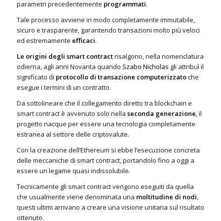
parametri precedentemente
programmati
.
Tale processo avviene in modo completamente immutabile,
sicuro e trasparente, garantendo transazioni molto più veloci
ed estremamente
efficaci
.
Le origini degli smart contract
risalgono, nella nomenclatura
odierna, agli anni Novanta quando
Szabo Nicholas
gli attribuì il
significato di
protocollo di transazione computerizzato
che
esegue i termini di un contratto.
Da sottolineare che il collegamento diretto tra blockchain e
smart contract è avvenuto solo nella
seconda generazione
, il
progetto nacque per essere una tecnologia completamente
estranea al settore delle criptovalute.
Con la creazione dell’Ethereum si ebbe l’esecuzione concreta
delle meccaniche di smart contract, portandolo fino a oggi a
essere un legame quasi indissolubile.
Tecnicamente gli smart contract vengono eseguiti da quella
che usualmente viene denominata una
moltitudine di nodi
,
questi ultimi arrivano a creare una visione unitaria sul risultato
ottenuto.