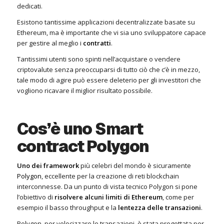
dedicati.
Esistono tantissime applicazioni decentralizzate basate su
Ethereum, ma è importante che vi sia uno sviluppatore capace
per gestire al meglio i
contratti
.
Tantissimi utenti sono spinti nell’acquistare o vendere
criptovalute senza preoccuparsi di tutto ciò che c’è in mezzo,
tale modo di agire può essere deleterio per gli investitori che
vogliono ricavare il miglior risultato possibile.
Cos’è uno Smart
contract Polygon
Uno dei framework
più celebri del mondo è sicuramente
Polygon
, eccellente per la creazione di reti blockchain
interconnesse. Da un punto di vista tecnico Polygon si pone
l’obiettivo di
risolvere alcuni limiti di Ethereum
, come per
esempio il basso throughput e la
lentezza
delle transazioni
.
Polygon, per velocizzare le transazioni, è stata progettata per