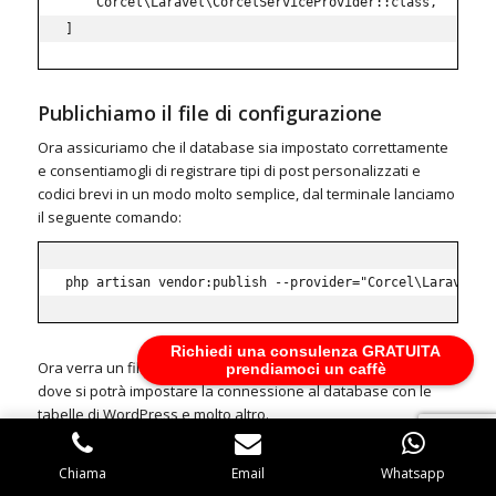
    Corcel\Laravel\CorcelServiceProvider::class,

]
Publichiamo il file di configurazione
Ora assicuriamo che il database sia impostato correttamente
e consentiamogli di registrare tipi di post personalizzati e
codici brevi in un modo molto semplice, dal terminale lanciamo
il seguente comando:
php artisan vendor:publish --provider="Corcel\Laravel\C
Richiedi una consulenza GRATUITA
Ora verra un file di configurazione in
,
config/corcel.php
prendiamoci un caffè
dove si potrà impostare la connessione al database con le
tabelle di WordPress e molto altro.
Configurazione Database
Chiama
Email
Whatsapp