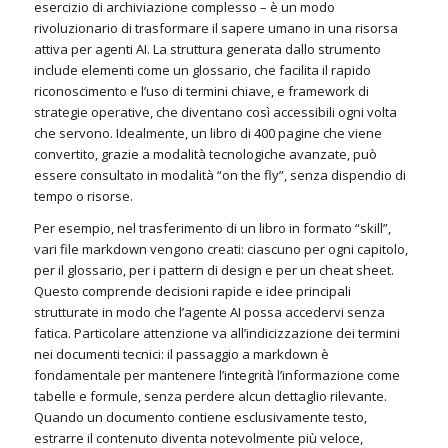
esercizio di archiviazione complesso – è un modo
rivoluzionario di trasformare il sapere umano in una risorsa
attiva per agenti AI. La struttura generata dallo strumento
include elementi come un glossario, che facilita il rapido
riconoscimento e l’uso di termini chiave, e framework di
strategie operative, che diventano così accessibili ogni volta
che servono. Idealmente, un libro di 400 pagine che viene
convertito, grazie a modalità tecnologiche avanzate, può
essere consultato in modalità “on the fly”, senza dispendio di
tempo o risorse.
Per esempio, nel trasferimento di un libro in formato “skill”,
vari file markdown vengono creati: ciascuno per ogni capitolo,
per il glossario, per i pattern di design e per un cheat sheet.
Questo comprende decisioni rapide e idee principali
strutturate in modo che l’agente AI possa accedervi senza
fatica. Particolare attenzione va all’indicizzazione dei termini
nei documenti tecnici: il passaggio a markdown è
fondamentale per mantenere l’integrità l’informazione come
tabelle e formule, senza perdere alcun dettaglio rilevante.
Quando un documento contiene esclusivamente testo,
estrarre il contenuto diventa notevolmente più veloce,