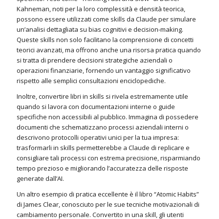
Kahneman, noti per la loro complessità e densità teorica,
possono essere utilizzati come skills da Claude per simulare
un’analisi dettagliata su bias cognitivi e decision-making.
Queste skills non solo facilitano la comprensione di concetti
teorici avanzati, ma offrono anche una risorsa pratica quando
si tratta di prendere decisioni strategiche aziendali o
operazioni finanziarie, fornendo un vantaggio significativo
rispetto alle semplici consultazioni enciclopediche.
Inoltre, convertire libri in skills si rivela estremamente utile
quando si lavora con documentazioni interne o guide
specifiche non accessibili al pubblico. Immagina di possedere
documenti che schematizzano processi aziendali interni o
descrivono protocolli operativi unici per la tua impresa:
trasformarli in skills permetterebbe a Claude di replicare e
consigliare tali processi con estrema precisione, risparmiando
tempo prezioso e migliorando l’accuratezza delle risposte
generate dall’AI.
Un altro esempio di pratica eccellente è il libro “Atomic Habits”
di James Clear, conosciuto per le sue tecniche motivazionali di
cambiamento personale. Convertito in una skill, gli utenti